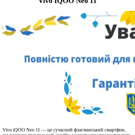
Vivo IQOO Neo 11
Vivo iQOO Neo 11 — це сучасний флагманський смартфон,