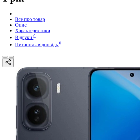
Все про товар
Опис
Характеристики
0
Відгуки
0
Питання - відповідь