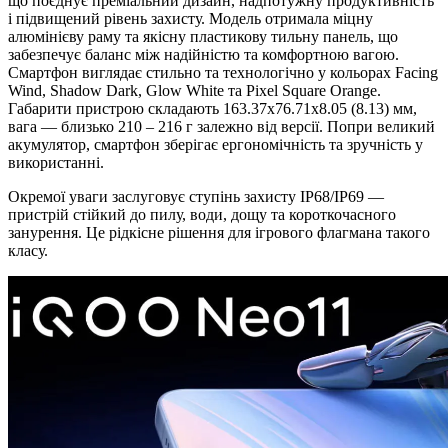
що поєднує преміальний дизайн, надпотужну продуктивність
і підвищений рівень захисту. Модель отримала міцну
алюмінієву раму та якісну пластикову тильну панель, що
забезпечує баланс між надійністю та комфортною вагою.
Смартфон виглядає стильно та технологічно у кольорах Facing
Wind, Shadow Dark, Glow White та Pixel Square Orange.
Габарити пристрою складають 163.37x76.71x8.05 (8.13) мм,
вага — близько 210 – 216 г залежно від версії. Попри великий
акумулятор, смартфон зберігає ергономічність та зручність у
використанні.
Окремої уваги заслуговує ступінь захисту IP68/IP69 —
пристрій стійкий до пилу, води, дощу та короткочасного
занурення. Це рідкісне рішення для ігрового флагмана такого
класу.