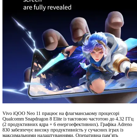
Vivo iQOO Neo 11 працює на флагманському процесорі
Qualcomm Snapdragon 8 Elite із тактовою частотою до 4.32 ГГц
(2 продуктивних ядра + 6 енергоефективних). Графіка Adreno
830 забезпечує високу продуктивність у сучасних іграх із
максимальними налаштуваннями. Оперативна памʼять