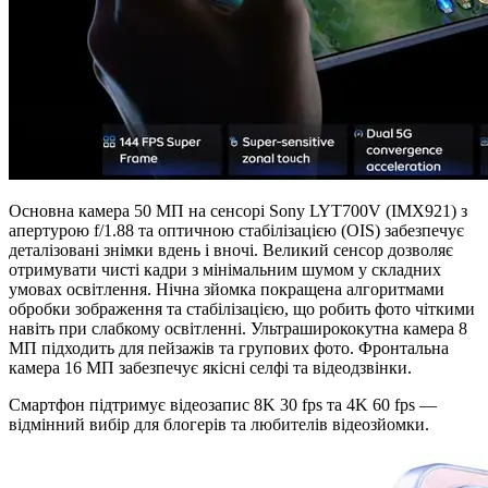
Основна камера 50 МП на сенсорі Sony LYT700V (IMX921) з
апертурою f/1.88 та оптичною стабілізацією (OIS) забезпечує
деталізовані знімки вдень і вночі. Великий сенсор дозволяє
отримувати чисті кадри з мінімальним шумом у складних
умовах освітлення. Нічна зйомка покращена алгоритмами
обробки зображення та стабілізацією, що робить фото чіткими
навіть при слабкому освітленні. Ультраширококутна камера 8
МП підходить для пейзажів та групових фото. Фронтальна
камера 16 МП забезпечує якісні селфі та відеодзвінки.
Смартфон підтримує відеозапис 8K 30 fps та 4K 60 fps —
відмінний вибір для блогерів та любителів відеозйомки.