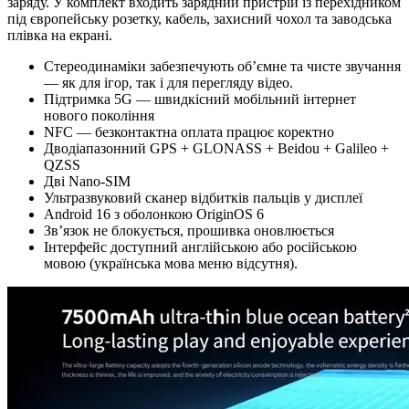
заряду. У комплект входить зарядний пристрій із перехідником
під європейську розетку, кабель, захисний чохол та заводська
плівка на екрані.
Стереодинаміки забезпечують обʼємне та чисте звучання
— як для ігор, так і для перегляду відео.
Підтримка 5G — швидкісний мобільний інтернет
нового покоління
NFC — безконтактна оплата працює коректно
Дводіапазонний GPS + GLONASS + Beidou + Galileo +
QZSS
Дві Nano-SIM
Ультразвуковий сканер відбитків пальців у дисплеї
Android 16 з оболонкою OriginOS 6
Звʼязок не блокується, прошивка оновлюється
Інтерфейс доступний англійською або російською
мовою (українська мова меню відсутня).