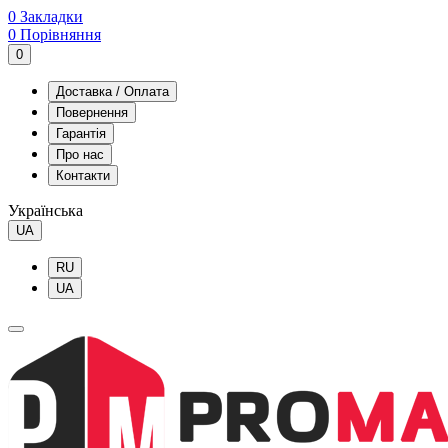
0
Закладки
0
Порівняння
0
Доставка / Оплата
Повернення
Гарантія
Про нас
Контакти
Українська
UA
RU
UA