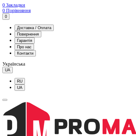
0
Закладки
0
Порівняння
0
Доставка / Оплата
Повернення
Гарантія
Про нас
Контакти
Українська
UA
RU
UA