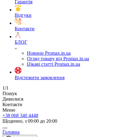
Гарантія
Відгуки
Контакти
БЛОГ
Новини Promax.in.ua
Огляд товару від Promax.in.ua
Цікаві статті Promax.in.ua
Відстежити замовлення
1/1
Пошук
Дивилися
Контакти
Меню
+38 068 340 4448
Щоденно, з 09:00 до 20:00
Головна