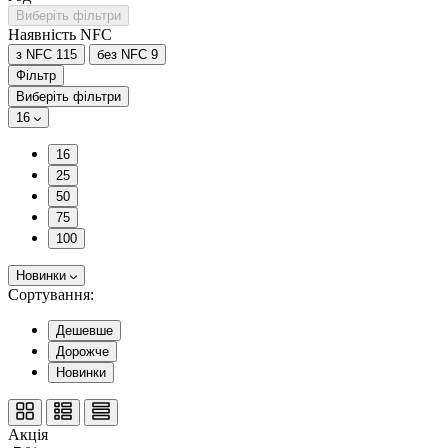
Виберіть фільтри
Наявність NFC
з NFC
115
без NFC
9
Фільтр
Виберіть фільтри
16
16
25
50
75
100
Новинки
Сортування:
Дешевше
Дорожче
Новинки
Акція