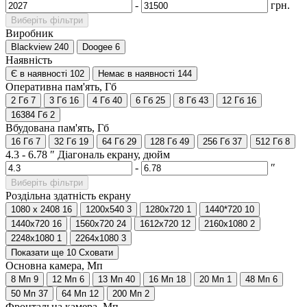
-
грн.
Виберіть фільтри
Виробник
Blackview
240
Doogee
6
Наявність
Є в наявності
102
Немає в наявності
144
Оперативна пам'ять, Гб
2 Гб
7
3 Гб
16
4 Гб
40
6 Гб
25
8 Гб
43
12 Гб
16
16384 Гб
2
Вбудована пам'ять, Гб
16 Гб
7
32 Гб
19
64 Гб
29
128 Гб
49
256 Гб
37
512 Гб
8
4.3
-
6.78
″
Діагональ екрану, дюйм
-
″
Виберіть фільтри
Роздільна здатність екрану
1080 x 2408
16
1200x540
3
1280x720
1
1440*720
10
1440x720
16
1560x720
24
1612х720
12
2160x1080
2
2248x1080
1
2264x1080
3
Показати ще 10
Сховати
Основна камера, Мп
8 Мп
9
12 Мп
6
13 Мп
40
16 Мп
18
20 Мп
1
48 Мп
6
50 Мп
37
64 Мп
12
200 Мп
2
Фронтальна камера, Мп