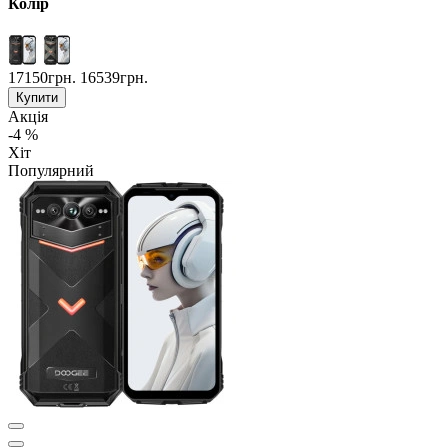
Колір
17150грн.
16539грн.
Купити
Акція
-4 %
Хіт
Популярний