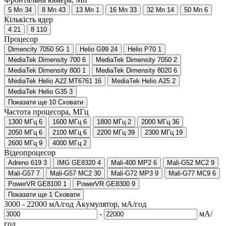
5 Мп
34
8 Мп
43
13 Мп
1
16 Мп
33
32 Мп
14
50 Мп
6
Кількість ядер
4
21
8
110
Процесор
Dimencity 7050 5G
1
Helio G99
24
Helio P70
1
MediaTek Dimensity 700
6
MediaTek Dimensity 7050
2
MediaTek Dimensity 800
1
MediaTek Dimensity 8020
6
MediaTek Helio A22 MT6761
16
MediaTek Helio A25
2
MediaTek Helio G35
3
Показати ще 10
Сховати
Частота процесора, МГц
1300 МГц
6
1600 МГц
6
1800 МГц
2
2000 МГц
36
2050 МГц
6
2100 МГц
6
2200 МГц
39
2300 МГц
19
2600 МГц
9
4000 МГц
2
Відеопроцесор
Adreno 619
3
IMG GE8320
4
Mali-400 MP2
6
Mali-G52 MC2
9
Mali-G57
7
Mali-G57 MC2
30
Mali-G72 MP3
9
Mali-G77 MC9
6
PowerVR GE8100
1
PowerVR GE8300
9
Показати ще 1
Сховати
3000
-
22000
мА/год
Акумулятор, мА/год
-
мА/
год