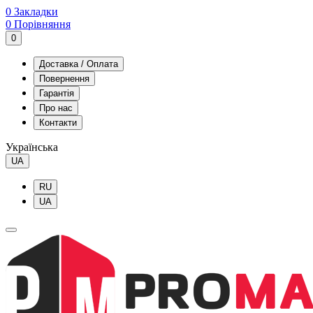
0
Закладки
0
Порівняння
0
Доставка / Оплата
Повернення
Гарантія
Про нас
Контакти
Українська
UA
RU
UA