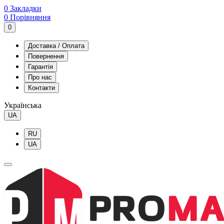
0
Закладки
0
Порівняння
0
Доставка / Оплата
Повернення
Гарантія
Про нас
Контакти
Українська
UA
RU
UA