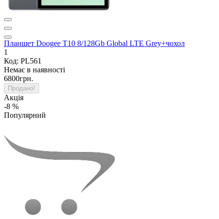
Планшет Doogee T10 8/128Gb Global LTE Grey+чохол
1
Код: PL561
Немає в наявності
6800грн.
Продано!
Акція
-8 %
Популярний