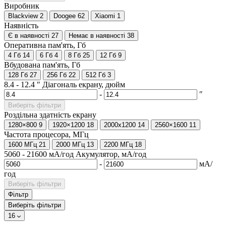
Виробник
Blackview
2
Doogee
62
Xiaomi
1
Наявність
Є в наявності
27
Немає в наявності
38
Оперативна пам'ять, Гб
4 Гб
14
6 Гб
4
8 Гб
25
12 Гб
9
Вбудована пам'ять, Гб
128 Гб
27
256 Гб
22
512 Гб
3
8.4
-
12.4
″
Діагональ екрану, дюйм
-
″
Виберіть фільтри
Роздільна здатність екрану
1280×800
9
1920×1200
18
2000x1200
14
2560×1600
11
Частота процесора, МГц
1600 МГц
21
2000 МГц
13
2200 МГц
18
5060
-
21600
мА/год
Акумулятор, мА/год
-
мА/
год
Виберіть фільтри
Фільтр
Виберіть фільтри
16