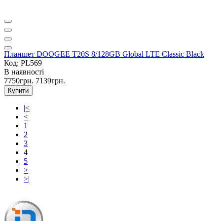
Планшет DOOGEE T20S 8/128GB Global LTE Classic Black
Код: PL569
В наявності
7750грн.
7139грн.
Купити
|<
<
1
2
3
4
5
>
>|